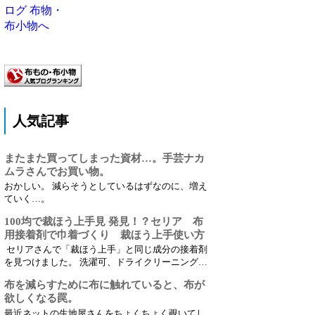
人気記事
またまた買ってしまった資材…。手芸ナカ
ムラさんでお買い物。
おかしい。 減らそうとしているはずなのに、増え
ていく…。
100均で裁ほう上手見 発見！？セリア 布
用接着剤で巾着づくり 裁ほう上手使い方
セリアさんで「裁ほう上手」と同じ成分の接着剤
を見つけました。 洗濯可、ドライクリーニング
可。 写真のスティックタイプではなくてチューブ
布を減らすために布に触れていると、布が
タイプの裁ほう上手と同成分です。 100均の接着
欲しくなる罠。
剤で縫わない巾着作りつつ、使い心地などレビュ
ーしています☺
最近ネットの生地屋さんをちょくちょく覗いてし