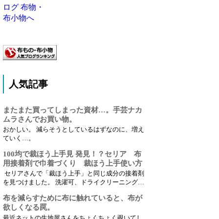
人気記事
またまた買ってしまった資材…。手芸ナカ
ムラさんでお買い物。
おかしい。 減らそうとしているはずなのに、増え
ていく…。
100均で裁ほう上手見 発見！？セリア 布
用接着剤で巾着づくり 裁ほう上手使い方
セリアさんで「裁ほう上手」と同じ成分の接着剤
を見つけました。 洗濯可、ドライクリーニング
可。 写真のスティックタイプではなくてチューブ
布を減らすために布に触れていると、布が
タイプの裁ほう上手と同成分です。 100均の接着
欲しくなる罠。
剤で縫わない巾着作りつつ、使い心地などレビュ
ーしています☺
最近ネットの生地屋さんをちょくちょく覗いてし