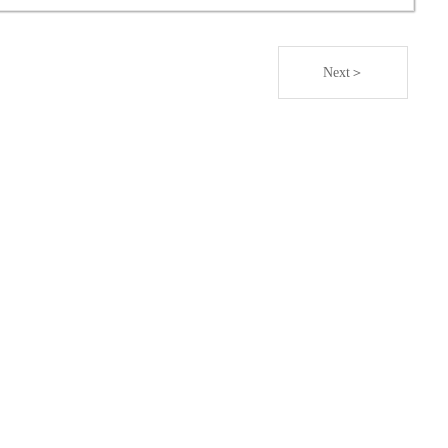
した。 結構思ったところに針がいかなかったで
す(^^;
Next＞