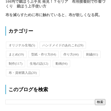
100均で裁ほう上手見 発見！？セリア 布用接着剤で巾着づ
くり 裁ほう上手使い方
布を減らすために布に触れていると、布が欲しくなる罠。
カテゴリー
オリジナル生地
(5)
ハンドメイドのあれこれ
(29)
まとめ
(19)
型紙・作り方
(64)
作り方
(44)
刺繍
(61)
制作
(117)
生地の話
(12)
動画
(94)
布・資材購入品
(20)
このブログを検索