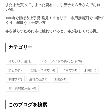
またまた買ってしまった資材…。手芸ナカムラさんでお買
い物。
100均で裁ほう上手見 発見！？セリア 布用接着剤で巾着づ
くり 裁ほう上手使い方
布を減らすために布に触れていると、布が欲しくなる罠。
カテゴリー
オリジナル生地
(5)
ハンドメイドのあれこれ
(29)
まとめ
(19)
型紙・作り方
(64)
作り方
(44)
刺繍
(61)
制作
(117)
生地の話
(12)
動画
(94)
布・資材購入品
(20)
このブログを検索