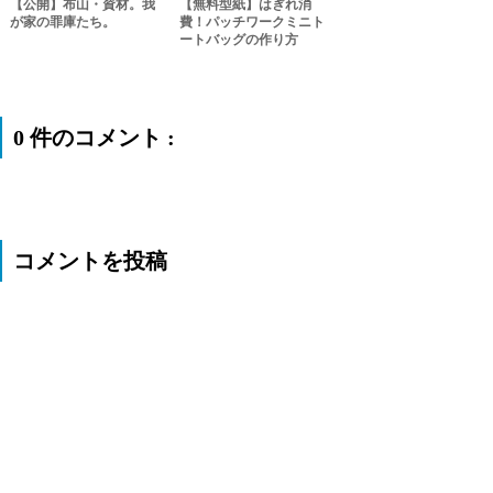
【公開】布山・資材。我
【無料型紙】はぎれ消
が家の罪庫たち。
費！パッチワークミニト
ートバッグの作り方
0 件のコメント :
コメントを投稿